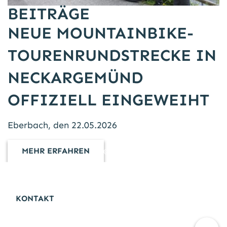
BEITRÄGE
Unser Foto zeigt v.l.n.r.: Otto Stölzle TV Kleingemünd, 
NEUE MOUNTAINBIKE-
TOURENRUNDSTRECKE IN
NECKARGEMÜND
OFFIZIELL EINGEWEIHT
Eberbach, den 22.05.2026
MEHR ERFAHREN
Naturpark Neckartal-Odenwald
KONTAKT