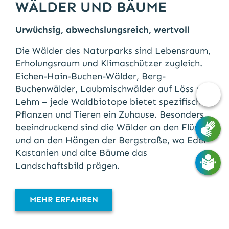
WÄLDER UND BÄUME
Urwüchsig, abwechslungsreich, wertvoll
Die Wälder des Naturparks sind Lebensraum,
Erholungsraum und Klimaschützer zugleich.
Eichen-Hain-Buchen-Wälder, Berg-
Buchenwälder, Laubmischwälder auf Löss und
Barri
Lehm – jede Waldbiotope bietet spezifischen
Opti
Pflanzen und Tieren ein Zuhause. Besonders
beeindruckend sind die Wälder an den Flüssen
und an den Hängen der Bergstraße, wo Edel-
Kastanien und alte Bäume das
Landschaftsbild prägen.
MEHR ERFAHREN