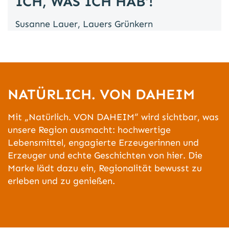
CH, WAS ICH HAB‘!“
Susanne Lauer, Lauers Grünkern
NATÜRLICH. VON DAHEIM
Mit „Natürlich. VON DAHEIM“ wird sichtbar, was
unsere Region ausmacht: hochwertige
Lebensmittel, engagierte Erzeugerinnen und
Erzeuger und echte Geschichten von hier. Die
Marke lädt dazu ein, Regionalität bewusst zu
erleben und zu genießen.