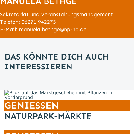
MANUELA BETHGE
Sekretariat und Veranstaltungsmanagement
Telefon:
06271 942275
E-Mail:
manuela.bethge@np-no.de
DAS KÖNNTE DICH AUCH
INTERESSIEREN
Blick auf das Marktgeschehen mit Pflanzen im Vordergru
GENIESSEN
NATURPARK-MÄRKTE
Henn/Naturpark Neckartal-Odenwald