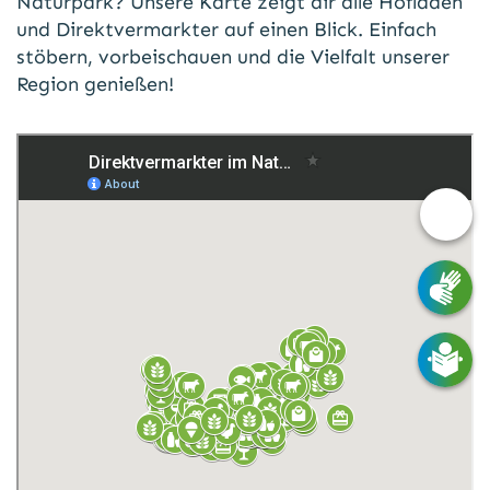
Naturpark? Unsere Karte zeigt dir alle Hofläden
und Direktvermarkter auf einen Blick. Einfach
stöbern, vorbeischauen und die Vielfalt unserer
Region genießen!
Barri
Opti