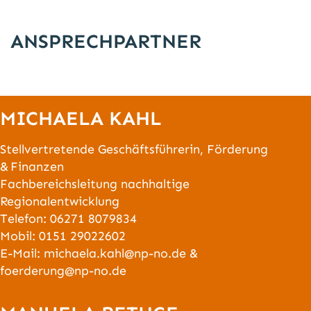
ANSPRECHPARTNER
MICHAELA KAHL
Stellvertretende Geschäftsführerin, Förderung
& Finanzen
Fachbereichsleitung nachhaltige
Regionalentwicklung
Telefon:
06271 8079834
Mobil:
0151 29022602
E-Mail:
michaela.kahl@np-no.de
&
foerderung@np-no.de