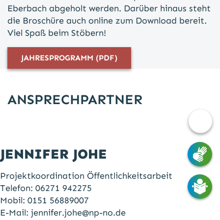
Eberbach abgeholt werden. Darüber hinaus steht
die Broschüre auch online zum Download bereit.
Viel Spaß beim Stöbern!
JAHRESPROGRAMM (PDF)
ANSPRECHPARTNER
Barri
Opti
JENNIFER JOHE
Projektkoordination Öffentlichkeitsarbeit
Telefon:
06271 942275
Mobil:
0151 56889007
E-Mail:
jennifer.johe@np-no.de