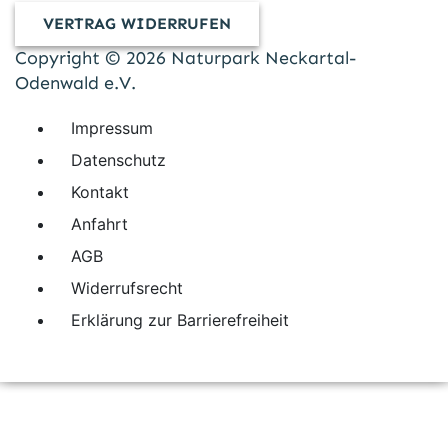
VERTRAG WIDERRUFEN
Copyright © 2026 Naturpark Neckartal-
Odenwald e.V.
Impressum
Datenschutz
Kontakt
Anfahrt
AGB
Widerrufsrecht
Erklärung zur Barrierefreiheit
Naturpark Neckartal-Odenwald
Friederike Kroitzsch
Friederike Kroitzsch
Freiheitswerke/Wolf
Maren Kunkelmann
Andreas Held