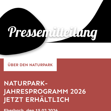
Pressemitteilung
ÜBER DEN NATURPARK
NATURPARK-
JAHRESPROGRAMM 2026
JETZT ERHÄLTLICH
Eberbach, den 15.02.2026